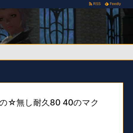
RSS
Feedly
ーの☆無し耐久80 40のマク