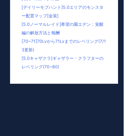
[デイリーモブハント]5.0エリアのモンスタ
ー配置マップ[金策]
[5.0ノーマルレイド]希望の園エデン：覚醒
編の解放方法と報酬
[70~71]70Lvから71Lvまでのレベリング(7/1
3更新)
[5.0キャザクラ]ギャザラー・クラフターの
レベリング(70~80)