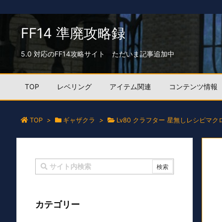
FF14 準廃攻略録
5.0 対応のFF14攻略サイト ただいま記事追加中
TOP
レベリング
アイテム関連
コンテンツ情報
TOP
>
ギャザクラ
>
Lv80 クラフター 星無しレシピマク
カテゴリー